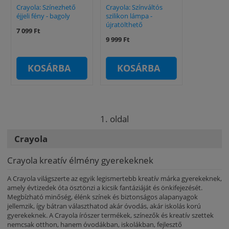
Crayola: Színezhető
Crayola: Színváltós
éjjeli fény - bagoly
szilikon lámpa -
újratölthető
7 099 Ft
9 999 Ft
KOSÁRBA
KOSÁRBA
1. oldal
Crayola
Crayola kreatív élmény gyerekeknek
A Crayola világszerte az egyik legismertebb kreatív márka gyerekeknek,
amely évtizedek óta ösztönzi a kicsik fantáziáját és önkifejezését.
Megbízható minőség, élénk színek és biztonságos alapanyagok
jellemzik, így bátran választhatod akár óvodás, akár iskolás korú
gyerekeknek. A Crayola írószer termékek, színezők és kreatív szettek
nemcsak otthon, hanem óvodákban, iskolákban, fejlesztő