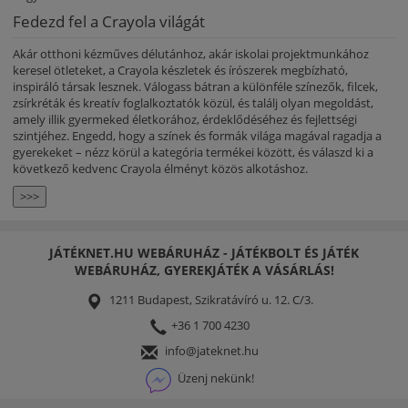
Fedezd fel a Crayola világát
Akár otthoni kézműves délutánhoz, akár iskolai projektmunkához
keresel ötleteket, a Crayola készletek és írószerek megbízható,
inspiráló társak lesznek. Válogass bátran a különféle színezők, filcek,
zsírkréták és kreatív foglalkoztatók közül, és találj olyan megoldást,
amely illik gyermeked életkorához, érdeklődéséhez és fejlettségi
szintjéhez. Engedd, hogy a színek és formák világa magával ragadja a
gyerekeket – nézz körül a kategória termékei között, és válaszd ki a
következő kedvenc Crayola élményt közös alkotáshoz.
>>>
JÁTÉKNET.HU WEBÁRUHÁZ - JÁTÉKBOLT ÉS JÁTÉK
WEBÁRUHÁZ, GYEREKJÁTÉK A VÁSÁRLÁS!
1211 Budapest, Szikratávíró u. 12. C/3.
+36 1 700 4230
info@jateknet.hu
Üzenj nekünk!