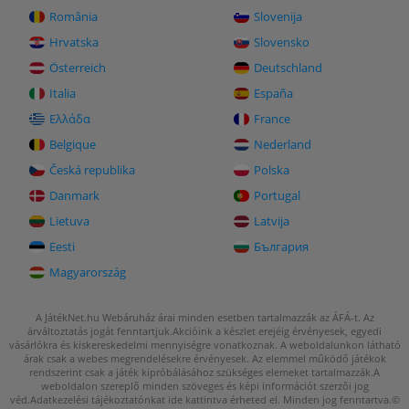
România
Slovenija
Hrvatska
Slovensko
Österreich
Deutschland
Italia
España
Ελλάδα
France
Belgique
Nederland
Česká republika
Polska
Danmark
Portugal
Lietuva
Latvija
Eesti
България
Magyarország
A JátékNet.hu Webáruház árai minden esetben tartalmazzák az ÁFÁ-t. Az
árváltoztatás jogát fenntartjuk.
Akcióink a készlet erejéig érvényesek, egyedi
vásárlókra és kiskereskedelmi mennyiségre vonatkoznak. A weboldalunkon látható
árak csak a webes megrendelésekre érvényesek.
Az elemmel működő játékok
rendszerint csak a játék kipróbálásához szükséges elemeket tartalmazzák.
A
weboldalon szereplő minden szöveges és képi információt szerzői jog
véd.
Adatkezelési tájékoztatónkat
ide kattintva
érheted el.
Minden jog fenntartva.©