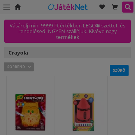
KÍVÁNSÁGLI
KOSAR
KER
Főoldal
Vásárolj min. 9999 Ft értékben LEGO® szettet, és
rendelésed INGYEN szállítjuk. Kivéve nagy
termékek
Crayola
SORREND
SZŰRŐ