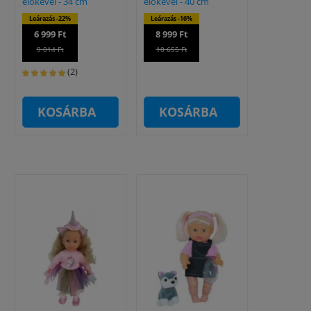
előkével - 34 cm
előkével - 40 cm
Leárazás -22%
Leárazás -16%
6 999 Ft
8 999 Ft
9 014 Ft
10 655 Ft
(2)
KOSÁRBA
KOSÁRBA