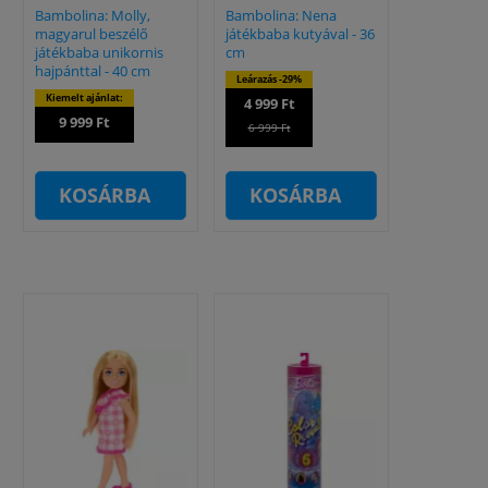
Bambolina: Molly,
Bambolina: Nena
magyarul beszélő
játékbaba kutyával - 36
játékbaba unikornis
cm
hajpánttal - 40 cm
Leárazás -29%
Kiemelt ajánlat:
4 999 Ft
9 999 Ft
6 999 Ft
KOSÁRBA
KOSÁRBA