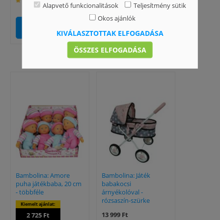
Alapvető funkcionalitások
Teljesítmény sütik
Okos ajánlók
KOSÁRBA
KOSÁRBA
KIVÁLASZTOTTAK ELFOGADÁSA
ÖSSZES ELFOGADÁSA
Bambolina: Amore
Bambolina: Játék
puha játékbaba, 20 cm
babakocsi
- többféle
árnyékolóval -
rózsaszín-szürke
Kiemelt ajánlat:
13 999 Ft
2 725 Ft