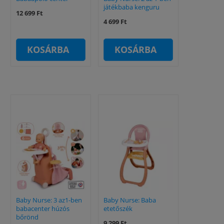
játékbaba kenguru
12 699 Ft
4 699 Ft
KOSÁRBA
KOSÁRBA
Baby Nurse: 3 az1-ben
Baby Nurse: Baba
babacenter húzós
etetőszék
bőrönd
9 299 Ft