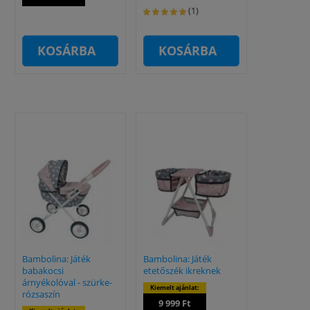
(1)
KOSÁRBA
KOSÁRBA
Bambolina: Játék
Bambolina: Játék
babakocsi
etetőszék ikreknek
árnyékolóval - szürke-
Kiemelt ajánlat:
rózsaszín
9 999 Ft