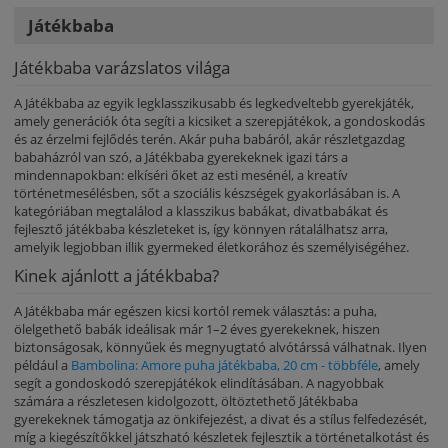
Játékbaba
Játékbaba varázslatos világa
A Játékbaba az egyik legklasszikusabb és legkedveltebb gyerekjáték,
amely generációk óta segíti a kicsiket a szerepjátékok, a gondoskodás
és az érzelmi fejlődés terén. Akár puha babáról, akár részletgazdag
babaházról van szó, a Játékbaba gyerekeknek igazi társ a
mindennapokban: elkíséri őket az esti mesénél, a kreatív
történetmesélésben, sőt a szociális készségek gyakorlásában is. A
kategóriában megtalálod a klasszikus babákat, divatbabákat és
fejlesztő játékbaba készleteket is, így könnyen rátalálhatsz arra,
amelyik legjobban illik gyermeked életkorához és személyiségéhez.
Kinek ajánlott a játékbaba?
A Játékbaba már egészen kicsi kortól remek választás: a puha,
ölelgethető babák ideálisak már 1–2 éves gyerekeknek, hiszen
biztonságosak, könnyűek és megnyugtató alvótárssá válhatnak. Ilyen
például a
Bambolina: Amore puha játékbaba, 20 cm - többféle
, amely
segít a gondoskodó szerepjátékok elindításában. A nagyobbak
számára a részletesen kidolgozott, öltöztethető Játékbaba
gyerekeknek támogatja az önkifejezést, a divat és a stílus felfedezését,
míg a kiegészítőkkel játszható készletek fejlesztik a történetalkotást és