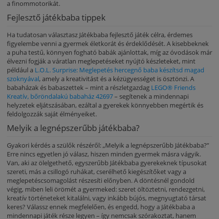
a finommotorikát.
Fejlesztő játékbaba tippek
Ha tudatosan választasz Játékbaba fejlesztő játék célra, érdemes
figyelembe venni a gyermek életkorát és érdeklődését. A kisebbeknek
a puha testű, könnyen fogható babák ajánlottak, míg az óvodások már
élvezni fogják a váratlan meglepetéseket nyújtó készleteket, mint
például a
L.O.L. Surprise: Meglepetés hercegnő baba készítsd magad
szoknyával
, amely a kreativitást és a kézügyességet is ösztönzi. A
babaházak és babaszettek – mint a részletgazdag
LEGO® Friends
Kreatív, bőröndalakú babaház 42697
– segítenek a mindennapi
helyzetek eljátszásában, ezáltal a gyerekek könnyebben megértik és
feldolgozzák saját élményeiket.
Melyik a legnépszerűbb játékbaba?
Gyakori kérdés a szülők részéről: „Melyik a legnépszerűbb Játékbaba?”
Erre nincs egyetlen jó válasz, hiszen minden gyermek másra vágyik.
Van, aki az ölelgethető, egyszerűbb Játékbaba gyerekeknek típusokat
szereti, más a csillogó ruhákat, cserélhető kiegészítőket vagy a
meglepetéscsomagolást részesíti előnyben. A döntésnél gondold
végig, miben leli örömét a gyermeked: szeret öltöztetni, rendezgetni,
kreatív történeteket kitalálni, vagy inkább bújós, megnyugtató társat
keres? Válassz ennek megfelelően, és engedd, hogy a Játékbaba a
mindennapi játék része legyen – így nemcsak szórakoztat, hanem