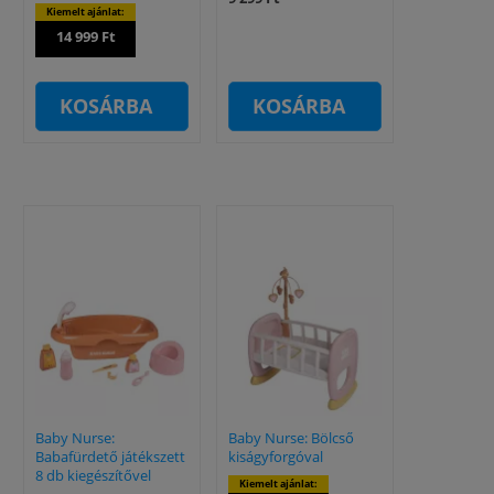
Kiemelt ajánlat:
14 999 Ft
KOSÁRBA
KOSÁRBA
Baby Nurse:
Baby Nurse: Bölcső
Babafürdető játékszett
kiságyforgóval
8 db kiegészítővel
Kiemelt ajánlat: