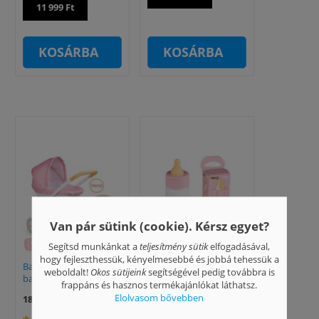
11 999 Ft
KOSÁRBA
KOSÁRBA
Van pár sütink (cookie). Kérsz egyet?
Segítsd munkánkat a
teljesítmény sütik
elfogadásával,
hogy fejleszthessük, kényelmesebbé és jobbá tehessük a
Baby Nurse: Fekvő
Baby Nurse: Mágikus
weboldalt!
Okos sütijeink
segítségével pedig továbbra is
babakocsi - rózsaszín
tejes cumisüveg
frappáns és hasznos termékajánlókat láthatsz.
Elolvasom bővebben
18 999 Ft
1 799 Ft
(1)