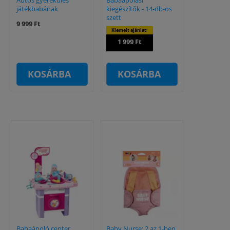
Autós gyerekülés
Babaápolási
játékbabának
kiegészítők - 14-db-os
szett
9 999 Ft
Kiemelt ajánlat:
1 999 Ft
KOSÁRBA
KOSÁRBA
Babaápoló center
Baby Nurse: 2 az 1-ben