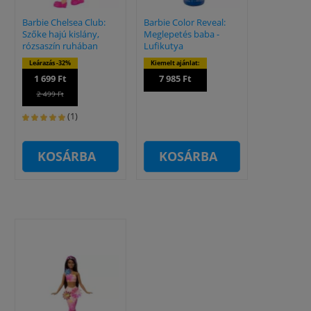
Barbie Chelsea Club:
Barbie Color Reveal:
Szőke hajú kislány,
Meglepetés baba -
rózsaszín ruhában
Lufikutya
Leárazás -32%
Kiemelt ajánlat:
1 699 Ft
7 985 Ft
2 499 Ft
(1)
KOSÁRBA
KOSÁRBA