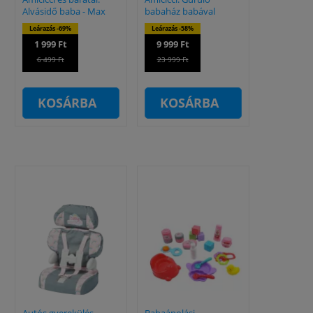
Alvásidő baba - Max
babaház babával
Leárazás -69%
Leárazás -58%
1 999 Ft
9 999 Ft
6 499 Ft
23 999 Ft
KOSÁRBA
KOSÁRBA