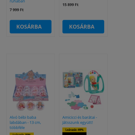
ruhában
15 899 Ft
7 999 Ft
KOSÁRBA
KOSÁRBA
Alvó bébi baba
Amicicci és barátai -
labdában - 13 cm,
Játsszunk együtt!
többféle
Leárazás -69%
Leárazás -50%