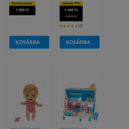
Kiemelt ajánlat:
Leárazás -77%
1 999 Ft
1 499 Ft
6 499 Ft
(2)
KOSÁRBA
KOSÁRBA
Amicicci és barátai:
Amicicci: Guruló