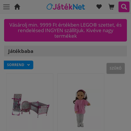
KÍVÁNSÁGLI
KOSAR
KER
Főoldal
Vásárolj min. 9999 Ft értékben LEGO® szettet, és
rendelésed INGYEN szállítjuk. Kivéve nagy
termékek
Játékbaba
SORREND
SZŰRŐ