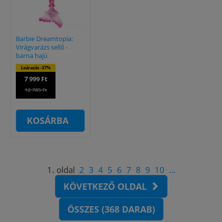
Barbie Dreamtopia:
Virágvarázs sellő -
barna hajú
Leárazás -37%
7 999 Ft
12 785 Ft
KOSÁRBA
1. oldal
2
3
4
5
6
7
8
9
10
…
KÖVETKEZŐ OLDAL
ÖSSZES (368 DARAB)