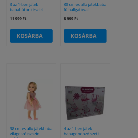
3 az 1-ben játék
38 cm-es álló játékbaba
bababútor készlet
fülhallgatóval
11 999 Ft
8 999 Ft
KOSÁRBA
KOSÁRBA
38 cm-es álló játékbaba
4 az 1-ben játék
világosrózsaszín
babagondozó szett