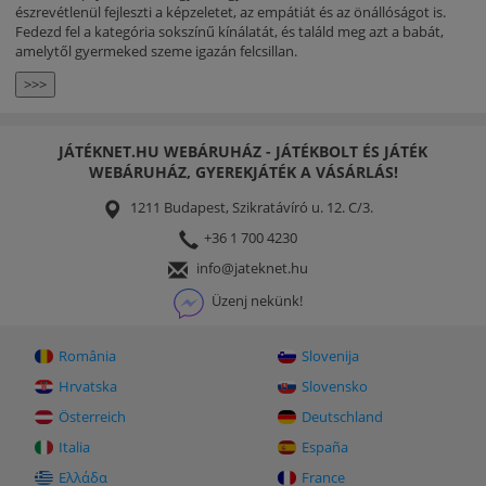
észrevétlenül fejleszti a képzeletet, az empátiát és az önállóságot is.
Fedezd fel a kategória sokszínű kínálatát, és találd meg azt a babát,
amelytől gyermeked szeme igazán felcsillan.
>>>
JÁTÉKNET.HU WEBÁRUHÁZ - JÁTÉKBOLT ÉS JÁTÉK
WEBÁRUHÁZ, GYEREKJÁTÉK A VÁSÁRLÁS!
1211 Budapest, Szikratávíró u. 12. C/3.
+36 1 700 4230
info@jateknet.hu
Üzenj nekünk!
România
Slovenija
Hrvatska
Slovensko
Österreich
Deutschland
Italia
España
Ελλάδα
France