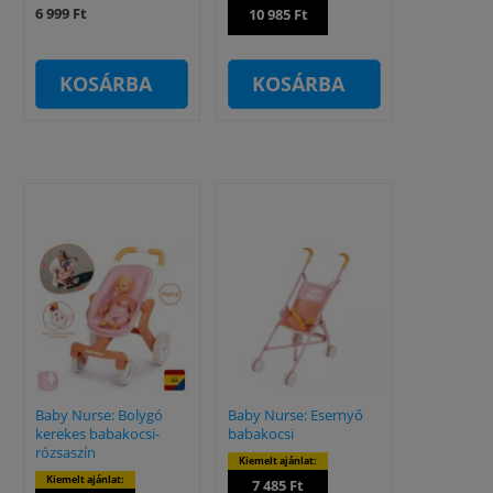
6 999 Ft
10 985 Ft
KOSÁRBA
KOSÁRBA
Baby Nurse: Bolygó
Baby Nurse: Esernyő
kerekes babakocsi-
babakocsi
rózsaszín
Kiemelt ajánlat:
Kiemelt ajánlat:
7 485 Ft