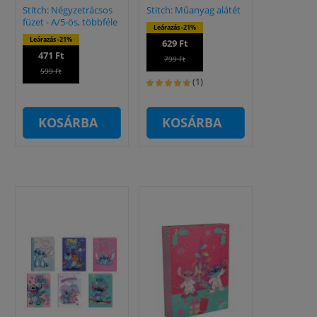
Stitch: Négyzetrácsos
Stitch: Műanyag alátét
füzet - A/5-ös, többféle
Leárazás -21%
Leárazás -21%
629 Ft
471 Ft
799 Ft
599 Ft
(1)
KOSÁRBA
KOSÁRBA