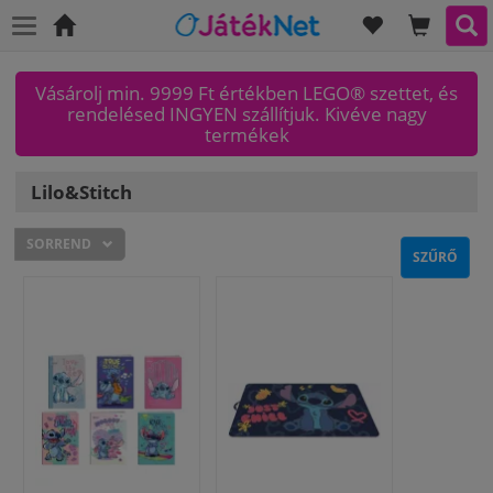
KÍVÁNSÁGLI
KOSAR
KER
Főoldal
Vásárolj min. 9999 Ft értékben LEGO® szettet, és
rendelésed INGYEN szállítjuk. Kivéve nagy
termékek
Lilo&Stitch
SORREND
SZŰRŐ