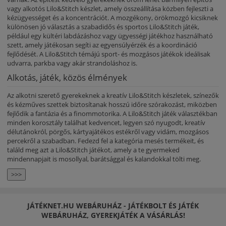
vagy alkotós Lilo&Stitch készlet, amely összeállítása közben fejleszti a
kézügyességet és a koncentrációt. A mozgékony, örökmozgó kicsiknek
különösen jó választás a szabadidős és sportos Lilo&Stitch játék,
például egy kültéri labdázáshoz vagy ügyességi játékhoz használható
szett, amely játékosan segíti az egyensúlyérzék és a koordináció
fejlődését. A Lilo&Stitch témájú sport- és mozgásos játékok ideálisak
udvarra, parkba vagy akár strandoláshoz is.
Alkotás, játék, közös élmények
Az alkotni szerető gyerekeknek a kreatív Lilo&Stitch készletek, színezők
és kézműves szettek biztosítanak hosszú időre szórakozást, miközben
fejlődik a fantázia és a finommotorika. A Lilo&Stitch játék választékban
minden korosztály találhat kedvencet, legyen szó nyugodt, kreatív
délutánokról, pörgős, kártyajátékos estékről vagy vidám, mozgásos
percekről a szabadban. Fedezd fel a kategória mesés termékeit, és
találd meg azt a Lilo&Stitch játékot, amely a te gyermeked
mindennapjait is mosollyal, barátsággal és kalandokkal tölti meg.
>>>
JÁTÉKNET.HU WEBÁRUHÁZ - JÁTÉKBOLT ÉS JÁTÉK
WEBÁRUHÁZ, GYEREKJÁTÉK A VÁSÁRLÁS!