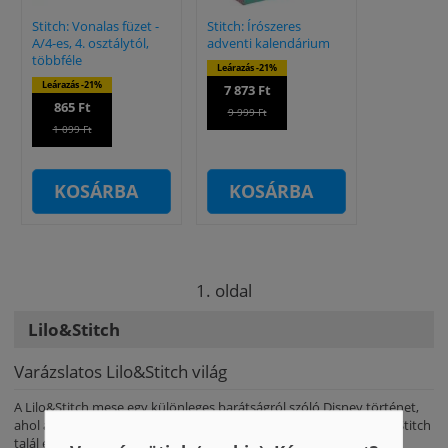
Stitch: Vonalas füzet -
Stitch: Írószeres
A/4-es, 4. osztálytól,
adventi kalendárium
többféle
Leárazás -21%
Leárazás -21%
7 873 Ft
865 Ft
9 999 Ft
1 099 Ft
KOSÁRBA
KOSÁRBA
1. oldal
Lilo&Stitch
Varázslatos Lilo&Stitch világ
A Lilo&Stitch mese egy különleges barátságról szóló Disney történet,
ahol a hawaii kislány, Lilo és az űrből érkezett, csínytevő kis lény, Stitch
talál egymásra. A gyerekek imádják Stitch mókás, bohókás