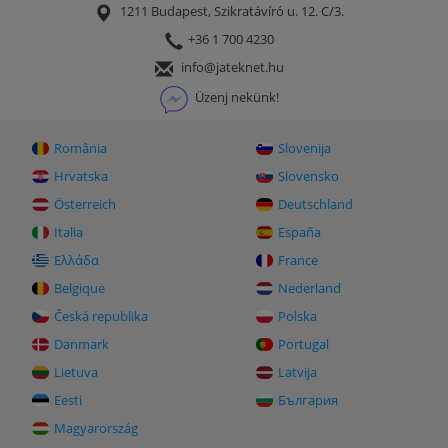
1211 Budapest, Szikratávíró u. 12. C/3.
+36 1 700 4230
info@jateknet.hu
Üzenj nekünk!
România
Slovenija
Hrvatska
Slovensko
Österreich
Deutschland
Italia
España
Ελλάδα
France
Belgique
Nederland
Česká republika
Polska
Danmark
Portugal
Lietuva
Latvija
Eesti
България
Magyarország