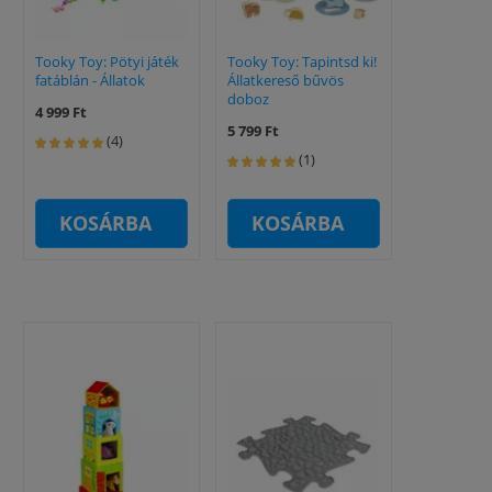
Tooky Toy: Pötyi játék
Tooky Toy: Tapintsd ki!
fatáblán - Állatok
Állatkereső bűvös
doboz
4 999 Ft
5 799 Ft
(4)
(1)
KOSÁRBA
KOSÁRBA