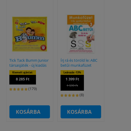
Tick Tack Bumm Junior
Írj rá és töröld le: ABC
társasjáték - új kiadás
betűi munkafüzet
Kiemelt ajánlat:
Leárazás -13%
8 285 Ft
1 399 Ft
1 599 Ft
(179)
(8)
KOSÁRBA
KOSÁRBA