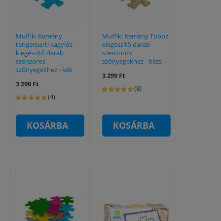
Muffik: Kemény
Muffik: Kemény Toboz
tengerparti kagylós
kiegészítő darab
kiegészítő darab
szenzoros
szenzoros
szőnyegekhez - bézs
szőnyegekhez - kék
3 299 Ft
3 299 Ft
(8)
(4)
KOSÁRBA
KOSÁRBA