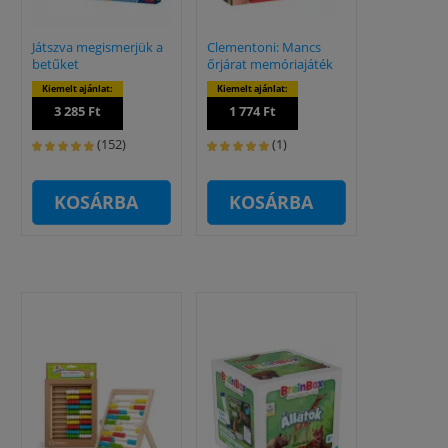
Játszva megismerjük a
Clementoni: Mancs
betűket
őrjárat memóriajáték
Kiemelt ajánlat:
Kiemelt ajánlat:
3 285 Ft
1 774 Ft
(152)
(1)
KOSÁRBA
KOSÁRBA