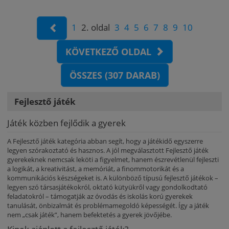
1
2. oldal
3
4
5
6
7
8
9
10
KÖVETKEZŐ OLDAL
ÖSSZES (307 DARAB)
Fejlesztő játék
Játék közben fejlődik a gyerek
A Fejlesztő játék kategória abban segít, hogy a játékidő egyszerre
legyen szórakoztató és hasznos. A jól megválasztott Fejlesztő játék
gyerekeknek nemcsak leköti a figyelmet, hanem észrevétlenül fejleszti
a logikát, a kreativitást, a memóriát, a finommotorikát és a
kommunikációs készségeket is. A különböző típusú fejlesztő játékok –
legyen szó társasjátékokról, oktató kütyükről vagy gondolkodtató
feladatokról – támogatják az óvodás és iskolás korú gyerekek
tanulását, önbizalmát és problémamegoldó képességét. Így a játék
nem „csak játék”, hanem befektetés a gyerek jövőjébe.