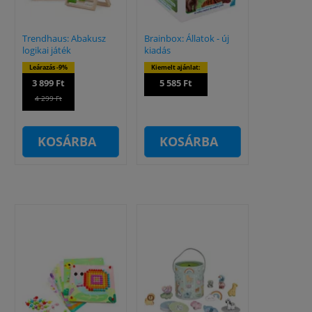
Trendhaus: Abakusz
Brainbox: Állatok - új
logikai játék
kiadás
Leárazás -9%
Kiemelt ajánlat:
3 899 Ft
5 585 Ft
4 299 Ft
KOSÁRBA
KOSÁRBA