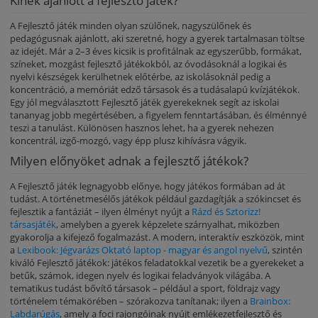
Kinek ajánlott a fejlesztő játék?
A Fejlesztő játék minden olyan szülőnek, nagyszülőnek és
pedagógusnak ajánlott, aki szeretné, hogy a gyerek tartalmasan töltse
az idejét. Már a 2–3 éves kicsik is profitálnak az egyszerűbb, formákat,
színeket, mozgást fejlesztő játékokból, az óvodásoknál a logikai és
nyelvi készségek kerülhetnek előtérbe, az iskolásoknál pedig a
koncentráció, a memóriát edző társasok és a tudásalapú kvízjátékok.
Egy jól megválasztott Fejlesztő játék gyerekeknek segít az iskolai
tananyag jobb megértésében, a figyelem fenntartásában, és élménnyé
teszi a tanulást. Különösen hasznos lehet, ha a gyerek nehezen
koncentrál, izgő-mozgó, vagy épp plusz kihívásra vágyik.
Milyen előnyöket adnak a fejlesztő játékok?
A Fejlesztő játék legnagyobb előnye, hogy játékos formában ad át
tudást. A történetmesélős játékok például gazdagítják a szókincset és
fejlesztik a fantáziát – ilyen élményt nyújt a
Rázd és Sztorizz!
társasjáték
, amelyben a gyerek képzelete szárnyalhat, miközben
gyakorolja a kifejező fogalmazást. A modern, interaktív eszközök, mint
a
Lexibook: Jégvarázs Oktató laptop - magyar és angol nyelvű
, szintén
kiváló Fejlesztő játékok: játékos feladatokkal vezetik be a gyerekeket a
betűk, számok, idegen nyelv és logikai feladványok világába. A
tematikus tudást bővítő társasok – például a sport, földrajz vagy
történelem témakörében – szórakozva tanítanak; ilyen a
Brainbox:
Labdarúgás
, amely a foci rajongóinak nyújt emlékezetfejlesztő és