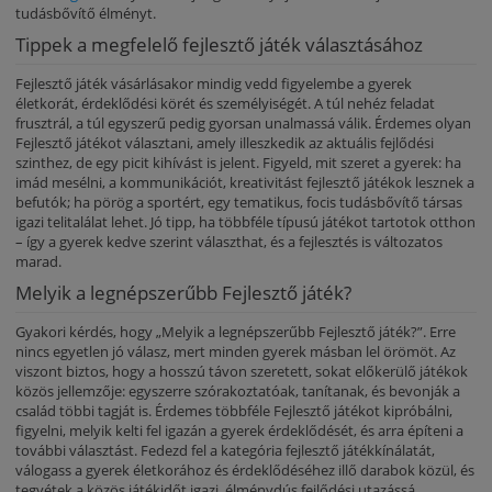
tudásbővítő élményt.
Tippek a megfelelő fejlesztő játék választásához
Fejlesztő játék vásárlásakor mindig vedd figyelembe a gyerek
életkorát, érdeklődési körét és személyiségét. A túl nehéz feladat
frusztrál, a túl egyszerű pedig gyorsan unalmassá válik. Érdemes olyan
Fejlesztő játékot választani, amely illeszkedik az aktuális fejlődési
szinthez, de egy picit kihívást is jelent. Figyeld, mit szeret a gyerek: ha
imád mesélni, a kommunikációt, kreativitást fejlesztő játékok lesznek a
befutók; ha pörög a sportért, egy tematikus, focis tudásbővítő társas
igazi telitalálat lehet. Jó tipp, ha többféle típusú játékot tartotok otthon
– így a gyerek kedve szerint választhat, és a fejlesztés is változatos
marad.
Melyik a legnépszerűbb Fejlesztő játék?
Gyakori kérdés, hogy „Melyik a legnépszerűbb Fejlesztő játék?”. Erre
nincs egyetlen jó válasz, mert minden gyerek másban lel örömöt. Az
viszont biztos, hogy a hosszú távon szeretett, sokat előkerülő játékok
közös jellemzője: egyszerre szórakoztatóak, tanítanak, és bevonják a
család többi tagját is. Érdemes többféle Fejlesztő játékot kipróbálni,
figyelni, melyik kelti fel igazán a gyerek érdeklődését, és arra építeni a
további választást. Fedezd fel a kategória fejlesztő játékkínálatát,
válogass a gyerek életkorához és érdeklődéséhez illő darabok közül, és
tegyétek a közös játékidőt igazi, élménydús fejlődési utazássá.