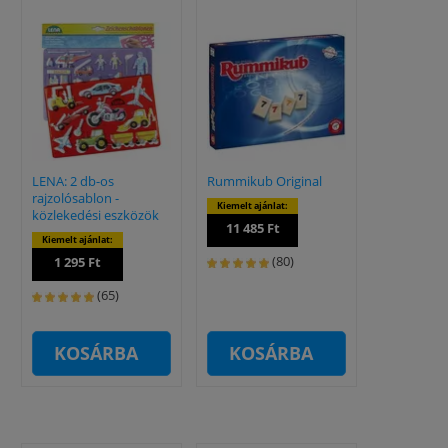
LENA: 2 db-os
Rummikub Original
rajzolósablon -
Kiemelt ajánlat:
közlekedési eszközök
11 485 Ft
Kiemelt ajánlat:
(80)
1 295 Ft
(65)
KOSÁRBA
KOSÁRBA