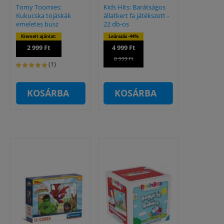
Tomy Toomies:
Kids Hits: Barátságos
Kukucska tojáskák
állatkert fa játékszett -
emeletes busz
22 db-os
Kiemelt ajánlat:
Leárazás -44%
2 999 Ft
4 999 Ft
8 999 Ft
(1)
KOSÁRBA
KOSÁRBA