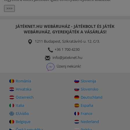
>>>
JÁTÉKNET.HU WEBÁRUHÁZ - JÁTÉKBOLT ÉS JÁTÉK
WEBÁRUHÁZ, GYEREKJÁTÉK A VÁSÁRLÁS!
1211 Budapest, Szikratávíró u. 12. C/3.
+36 1 700 4230
info@jateknet.hu
Üzenj nekünk!
România
Slovenija
Hrvatska
Slovensko
Österreich
Deutschland
Italia
España
Ελλάδα
France
Belgique
Nederland
Česká republika
Polska