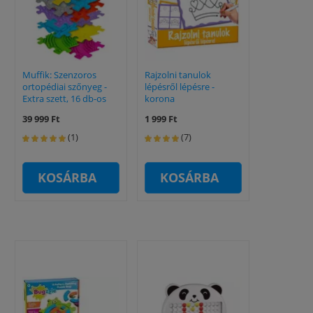
Muffik: Szenzoros
Rajzolni tanulok
ortopédiai szőnyeg -
lépésről lépésre -
Extra szett, 16 db-os
korona
39 999 Ft
1 999 Ft
(1)
(7)
KOSÁRBA
KOSÁRBA