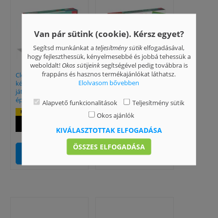
Van pár sütink (cookie). Kérsz egyet?
Segítsd munkánkat a
teljesítmény sütik
elfogadásával,
hogy fejleszthessük, kényelmesebbé és jobbá tehessük a
weboldalt!
Okos sütijeink
segítségével pedig továbbra is
frappáns és hasznos termékajánlókat láthatsz.
Clemmy: Puha
Clementoni: Sapientino
Elolvasom bővebben
készségfejlesztő
kvíz interaktív tollal
játszószőnyeg
Kiemelt ajánlat:
építőkockákkal
Alapvető funkcionalitások
Teljesítmény sütik
4 885 Ft
Kiemelt ajánlat:
Okos ajánlók
6 694 Ft
KIVÁLASZTOTTAK ELFOGADÁSA
ÖSSZES ELFOGADÁSA
KOSÁRBA
KOSÁRBA