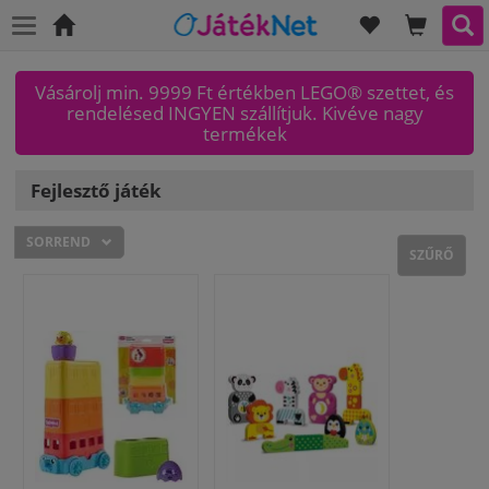
KÍVÁNSÁGLI
KOSAR
KER
Főoldal
Vásárolj min. 9999 Ft értékben LEGO® szettet, és
rendelésed INGYEN szállítjuk. Kivéve nagy
termékek
Fejlesztő játék
SORREND
SZŰRŐ