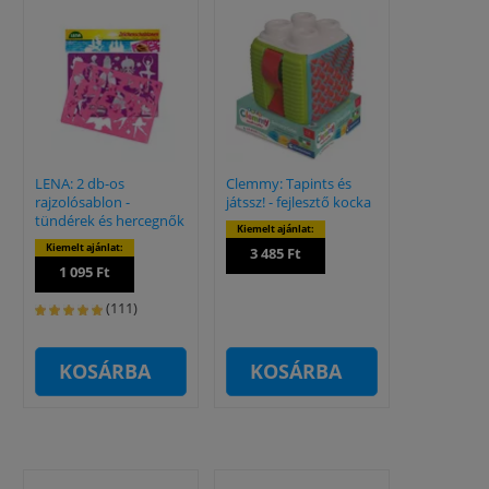
LENA: 2 db-os
Clemmy: Tapints és
rajzolósablon -
játssz! - fejlesztő kocka
tündérek és hercegnők
Kiemelt ajánlat:
Kiemelt ajánlat:
3 485 Ft
1 095 Ft
(111)
KOSÁRBA
KOSÁRBA