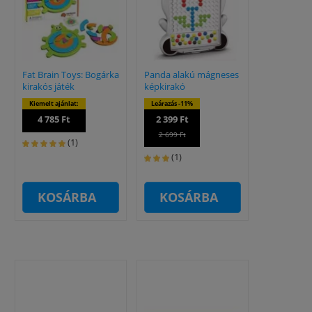
Fat Brain Toys: Bogárka
Panda alakú mágneses
kirakós játék
képkirakó
Kiemelt ajánlat:
Leárazás -11%
4 785 Ft
2 399 Ft
2 699 Ft
(1)
(1)
KOSÁRBA
KOSÁRBA