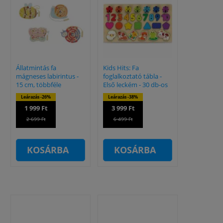
Állatmintás fa
Kids Hits: Fa
mágneses labirintus -
foglalkoztató tábla -
15 cm, többféle
Első leckém - 30 db-os
Leárazás -26%
Leárazás -38%
1 999 Ft
3 999 Ft
2 699 Ft
6 499 Ft
KOSÁRBA
KOSÁRBA