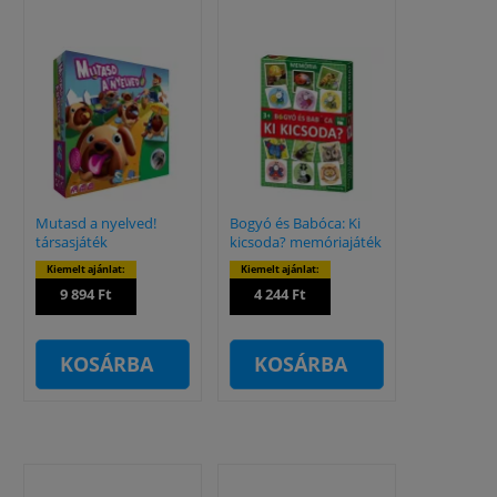
Mutasd a nyelved!
Bogyó és Babóca: Ki
társasjáték
kicsoda? memóriajáték
Kiemelt ajánlat:
Kiemelt ajánlat:
9 894 Ft
4 244 Ft
KOSÁRBA
KOSÁRBA