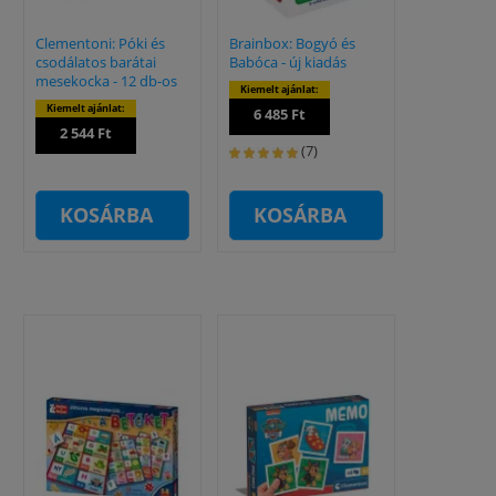
Clementoni: Póki és
Brainbox: Bogyó és
csodálatos barátai
Babóca - új kiadás
mesekocka - 12 db-os
Kiemelt ajánlat:
Kiemelt ajánlat:
6 485 Ft
2 544 Ft
(7)
KOSÁRBA
KOSÁRBA