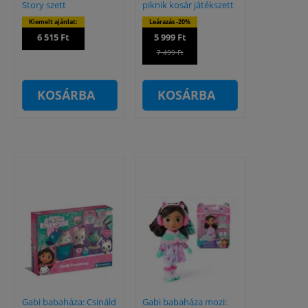
Story szett
piknik kosár játékszett
Kiemelt ajánlat:
Leárazás -20%
6 515 Ft
5 999 Ft
7 499 Ft
KOSÁRBA
KOSÁRBA
Gabi babaháza: Csináld
Gabi babaháza mozi: