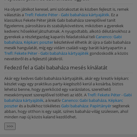
Ha olyan játékot keresel, ami szórakoztat és közben fejleszt is, remek
választás a
Trefl: Fekete Péter - Gabi babaháza kártyajáték
. Ez a
klasszikus Fekete Péter játék Gabi babaháza szereplőivel tanít
figyelemre, párosításra és szabálykövetésre, miközben a gyerekek
kedvenc hőseikkel játszhatnak. A nyugodtabb, alkotó délutánokhoz a
gyerekek a részletgazdag kaparós feladatokkal teli
Canenco: Gabi
babaháza, Képkarc poszter
készletével élhetik át újra a Gabi babaháza
mesék hangulatát, míg egy vidám családi vagy baráti kártyapartin a
Trefl: Fekete Péter - Gabi babaháza kártyajáték
gondoskodik a közös
nevetésről és a fejlesztő játékról.
Fedezd fel a Gabi babaháza mesés kínálatát
Akár egy kedves Gabi babaháza kártyajáték, akár egy kreatív képkarc
készlet vagy egy praktikus party-kiegészítő kerül a kosárba, biztos
lehetsz benne, hogy gyerkőcöd egy varázslatos, szerethető
mesekörnyezet szereplőivel töltheti az időt. A
Trefl: Fekete Péter - Gabi
babaháza kártyajáték
, a kreatív
Canenco: Gabi babaháza, Képkarc
poszter
és a bulikhoz tökéletes
Gabi babaháza: Papírtányér
segítenek
abban, hogy otthon is egy saját, színes babaház-világ szülessen, ahol
minden nap új közös kaland kezdődhet.
>>>