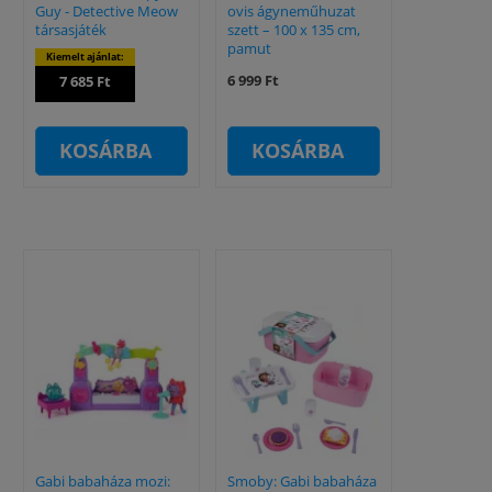
Guy - Detective Meow
ovis ágyneműhuzat
társasjáték
szett – 100 x 135 cm,
pamut
Kiemelt ajánlat:
6 999 Ft
7 685 Ft
KOSÁRBA
KOSÁRBA
Gabi babaháza mozi:
Smoby: Gabi babaháza