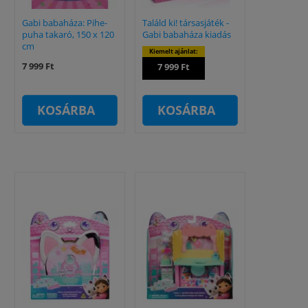
Gabi babaháza: Pihe-
Találd ki! társasjáték -
puha takaró, 150 x 120
Gabi babaháza kiadás
cm
Kiemelt ajánlat:
7 999 Ft
7 999 Ft
KOSÁRBA
KOSÁRBA