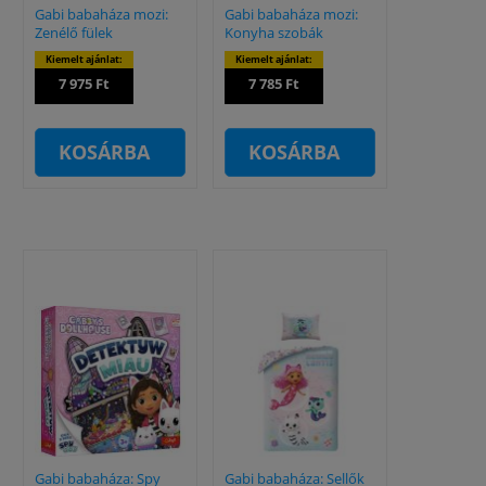
Gabi babaháza mozi:
Gabi babaháza mozi:
Zenélő fülek
Konyha szobák
Kiemelt ajánlat:
Kiemelt ajánlat:
7 975 Ft
7 785 Ft
KOSÁRBA
KOSÁRBA
Gabi babaháza: Spy
Gabi babaháza: Sellők