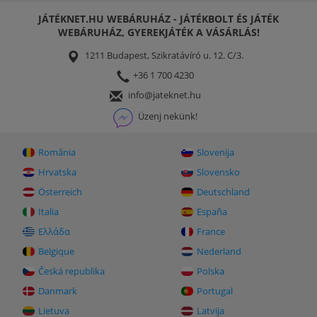
JÁTÉKNET.HU WEBÁRUHÁZ - JÁTÉKBOLT ÉS JÁTÉK
WEBÁRUHÁZ, GYEREKJÁTÉK A VÁSÁRLÁS!
1211 Budapest, Szikratávíró u. 12. C/3.
+36 1 700 4230
info@jateknet.hu
Üzenj nekünk!
România
Slovenija
Hrvatska
Slovensko
Österreich
Deutschland
Italia
España
Ελλάδα
France
Belgique
Nederland
Česká republika
Polska
Danmark
Portugal
Lietuva
Latvija