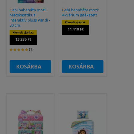
Gabi babaháza mozi:
Gabi babaháza mozi:
Macskasztikus
Akvárium játékszett
interaktív plüss Pandi -
Kiemelt ajánlat:
30 cm
11 410 Ft
Kiemelt ajánlat:
13 285 Ft
(1)
KOSÁRBA
KOSÁRBA