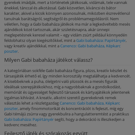
gyerekek imádják, mert a történetek játékosak, vidámak, tele vannak
énekkel, tánccal és alkotással. Gabi közvetlen, kíváncsi és bátor
karakter, akivel a kicsik könnyen azonosulnak, miközben észrevétlenül
tanulnak barátságról, segítségről és problémamegoldásról. Nem
véletlen, hogy a Gabi babaháza játékok ma már a legkedveltebb mesés
ajándékok közé tartoznak, akár születésnapra, akár ünnepi
meglepetésnek keresel valamit – egy vidám zsúrt például könnyedén
feldobhatsz olyan kiegészítőkkel, mint a
Gabi babaháza: Papírtányér
,
vagy kreatív ajándékkal, mint a
Canenco: Gabi babaháza, Képkarc
poszter
.
Milyen Gabi babaháza játékot válassz?
A kategóriában sokféle Gabi babaháza figura, plüss, kreatív készlet és
társasjáték érhető el, így minden korosztály megtalálhatja a kedvencét.
A kisebbeknek a puha, ölelgetni való plüssök és a mesés figurák
ideálisak szerepjátékokhoz, míg a nagyobbaknak a gondolkodást,
memóriát és ügyességet fejlesztő társasok és kártyajátékok jelentenek
izgalmas kihívást. A kreatív, alkotni szerető gyerekeknek remek
választás lehet a részletgazdag
Canenco: Gabi babaháza, Képkarc
poszter
, amely finommotorikát és koncentrációt is fejleszt, míg egy
Gabi témájú zsúrra vagy gyerekbulira a hangulatteremtést a praktikus
Gabi babaháza: Papírtányér
segíti, hogy a dekoráció is illeszkedjen a
kedvenc meséhez.
Fejlesztő játék és szórakozás együtt