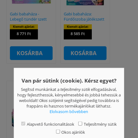
Gabi babaháza -
Gabi babaháza:
Lebegő tündér szett
Fürdőszoba játékszett
Kiemelt ajánlat:
Kiemelt ajánlat:
8 771 Ft
8 585 Ft
KOSÁRBA
KOSÁRBA
Van pár sütink (cookie). Kérsz egyet?
Segítsd munkánkat a
teljesítmény sütik
elfogadásával,
hogy fejleszthessük, kényelmesebbé és jobbá tehessük a
weboldalt!
Okos sütijeink
segítségével pedig továbbra is
frappáns és hasznos termékajánlókat láthatsz.
Elolvasom bővebben
Alapvető funkcionalitások
Teljesítmény sütik
Okos ajánlók