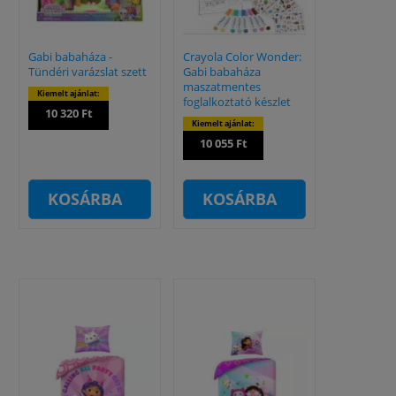
Gabi babaháza -
Crayola Color Wonder:
Tündéri varázslat szett
Gabi babaháza
maszatmentes
Kiemelt ajánlat:
foglalkoztató készlet
10 320 Ft
Kiemelt ajánlat:
10 055 Ft
KOSÁRBA
KOSÁRBA