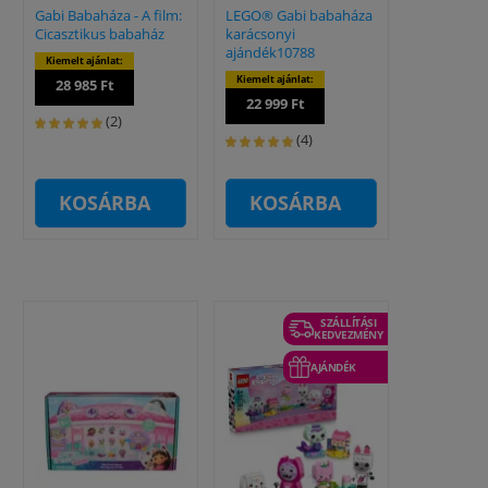
Gabi Babaháza - A film:
LEGO® Gabi babaháza
Cicasztikus babaház
karácsonyi
ajándék10788
Kiemelt ajánlat:
Kiemelt ajánlat:
28 985 Ft
22 999 Ft
(2)
(4)
KOSÁRBA
KOSÁRBA
SZÁLLÍTÁSI
KEDVEZMÉNY
AJÁNDÉK