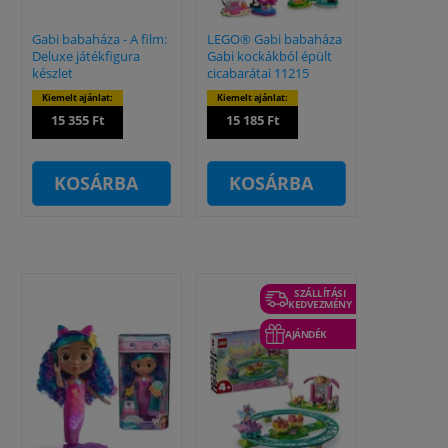
Gabi babaháza - A film:
LEGO® Gabi babaháza
Deluxe játékfigura
Gabi kockákból épült
készlet
cicabarátai 11215
Kiemelt ajánlat:
Kiemelt ajánlat:
15 355 Ft
15 185 Ft
KOSÁRBA
KOSÁRBA
SZÁLLÍTÁSI
KEDVEZMÉNY
AJÁNDÉK