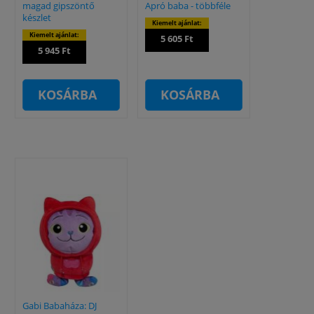
magad gipszöntő
Apró baba - többféle
készlet
Kiemelt ajánlat:
Kiemelt ajánlat:
5 605 Ft
5 945 Ft
KOSÁRBA
KOSÁRBA
Gabi Babaháza: DJ