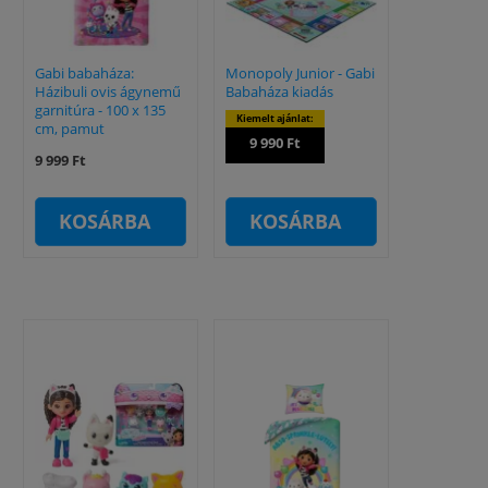
Gabi babaháza:
Monopoly Junior - Gabi
Házibuli ovis ágynemű
Babaháza kiadás
garnitúra - 100 x 135
Kiemelt ajánlat:
cm, pamut
9 990 Ft
9 999 Ft
KOSÁRBA
KOSÁRBA