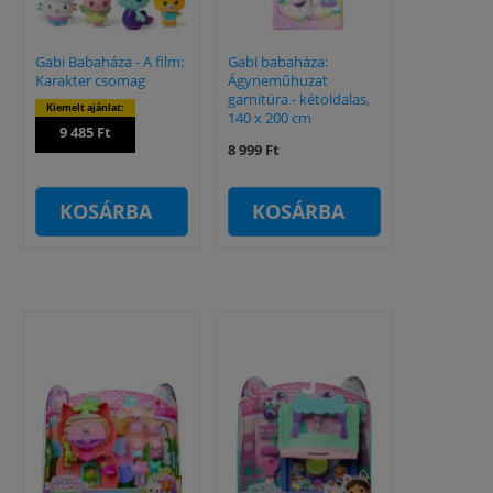
Gabi Babaháza - A film:
Gabi babaháza:
Karakter csomag
Ágyneműhuzat
garnitúra - kétoldalas,
Kiemelt ajánlat:
140 x 200 cm
9 485 Ft
8 999 Ft
KOSÁRBA
KOSÁRBA