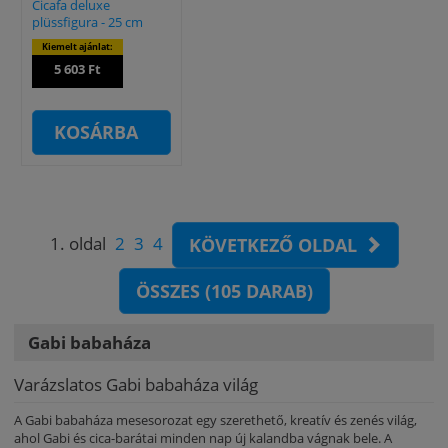
Cicafa deluxe
plüssfigura - 25 cm
Kiemelt ajánlat:
5 603 Ft
KOSÁRBA
1. oldal
2
3
4
KÖVETKEZŐ OLDAL
ÖSSZES (105 DARAB)
Gabi babaháza
Varázslatos Gabi babaháza világ
A Gabi babaháza mesesorozat egy szerethető, kreatív és zenés világ,
ahol Gabi és cica-barátai minden nap új kalandba vágnak bele. A