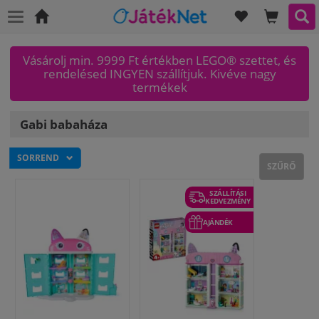
KÍVÁNSÁGLI
KOSAR
KER
Főoldal
Vásárolj min. 9999 Ft értékben LEGO® szettet, és
rendelésed INGYEN szállítjuk. Kivéve nagy
termékek
Gabi babaháza
SORREND
SZŰRŐ
SZÁLLÍTÁSI
KEDVEZMÉNY
AJÁNDÉK