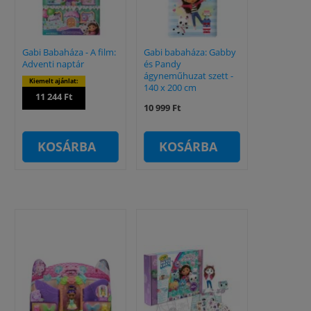
Gabi Babaháza - A film:
Gabi babaháza: Gabby
Adventi naptár
és Pandy
ágyneműhuzat szett -
Kiemelt ajánlat:
140 x 200 cm
11 244 Ft
10 999 Ft
KOSÁRBA
KOSÁRBA