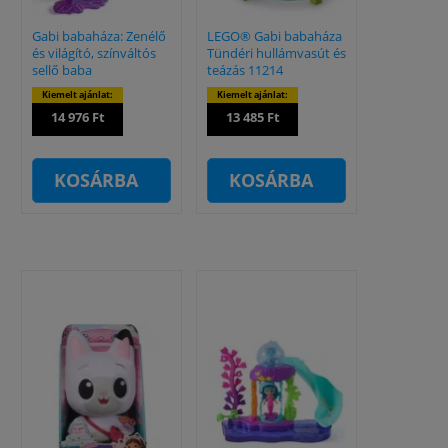
Gabi babaháza: Zenélő
LEGO® Gabi babaháza
és világító, színváltós
Tündéri hullámvasút és
sellő baba
teázás 11214
Kiemelt ajánlat:
Kiemelt ajánlat:
14 976 Ft
13 485 Ft
KOSÁRBA
KOSÁRBA