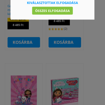
KIVÁLASZTOTTAK ELFOGADÁSA
Gabi babaháza: Mini
Gabi babaháza:
moziterem kiegészítő
Tollkészítő stúdió
ÖSSZES ELFOGADÁSA
készlet - többféle
Kiemelt ajánlat:
Kiemelt ajánlat:
8 485 Ft
8 485 Ft
(2)
KOSÁRBA
KOSÁRBA