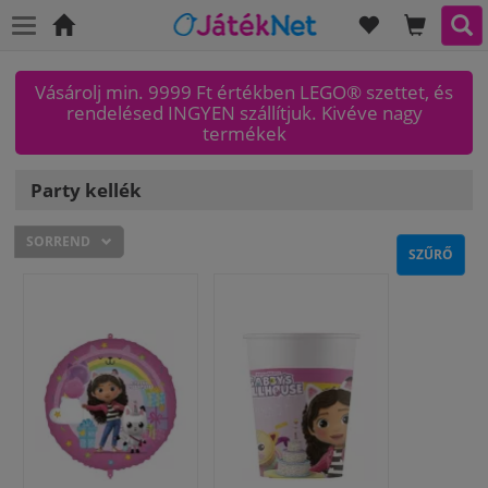
KÍVÁNSÁGLI
KOSAR
KER
Főoldal
Vásárolj min. 9999 Ft értékben LEGO® szettet, és
rendelésed INGYEN szállítjuk. Kivéve nagy
termékek
Party kellék
SORREND
SZŰRŐ