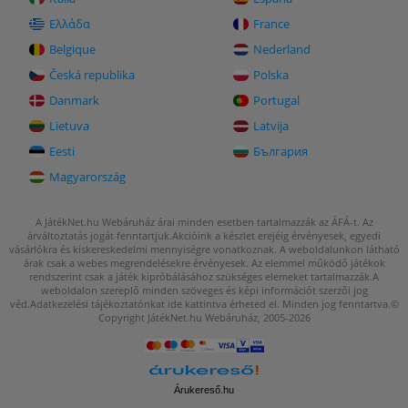
Ελλάδα
France
Belgique
Nederland
Česká republika
Polska
Danmark
Portugal
Lietuva
Latvija
Eesti
България
Magyarország
A JátékNet.hu Webáruház árai minden esetben tartalmazzák az ÁFÁ-t. Az
árváltoztatás jogát fenntartjuk.
Akcióink a készlet erejéig érvényesek, egyedi
vásárlókra és kiskereskedelmi mennyiségre vonatkoznak. A weboldalunkon látható
árak csak a webes megrendelésekre érvényesek.
Az elemmel működő játékok
rendszerint csak a játék kipróbálásához szükséges elemeket tartalmazzák.
A
weboldalon szereplő minden szöveges és képi információt szerzői jog
véd.
Adatkezelési tájékoztatónkat
ide kattintva
érheted el.
Minden jog fenntartva.©
Copyright JátékNet.hu Webáruház, 2005-2026
Árukereső.hu