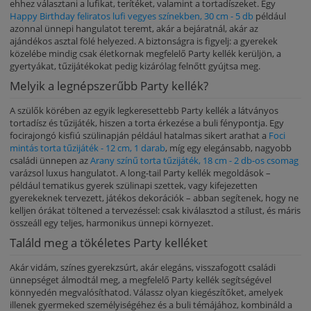
ehhez választani a lufikat, terítéket, valamint a tortadíszeket. Egy
Happy Birthday feliratos lufi vegyes színekben, 30 cm - 5 db
például
azonnal ünnepi hangulatot teremt, akár a bejáratnál, akár az
ajándékos asztal fölé helyezed. A biztonságra is figyelj: a gyerekek
közelébe mindig csak életkornak megfelelő Party kellék kerüljön, a
gyertyákat, tűzijátékokat pedig kizárólag felnőtt gyújtsa meg.
Melyik a legnépszerűbb Party kellék?
A szülők körében az egyik legkeresettebb Party kellék a látványos
tortadísz és tűzijáték, hiszen a torta érkezése a buli fénypontja. Egy
focirajongó kisfiú szülinapján például hatalmas sikert arathat a
Foci
mintás torta tűzijáték - 12 cm, 1 darab
, míg egy elegánsabb, nagyobb
családi ünnepen az
Arany színű torta tűzijáték, 18 cm - 2 db-os csomag
varázsol luxus hangulatot. A long-tail Party kellék megoldások –
például tematikus gyerek szülinapi szettek, vagy kifejezetten
gyerekeknek tervezett, játékos dekorációk – abban segítenek, hogy ne
kelljen órákat töltened a tervezéssel: csak kiválasztod a stílust, és máris
összeáll egy teljes, harmonikus ünnepi környezet.
Találd meg a tökéletes Party kelléket
Akár vidám, színes gyerekzsúrt, akár elegáns, visszafogott családi
ünnepséget álmodtál meg, a megfelelő Party kellék segítségével
könnyedén megvalósíthatod. Válassz olyan kiegészítőket, amelyek
illenek gyermeked személyiségéhez és a buli témájához, kombináld a