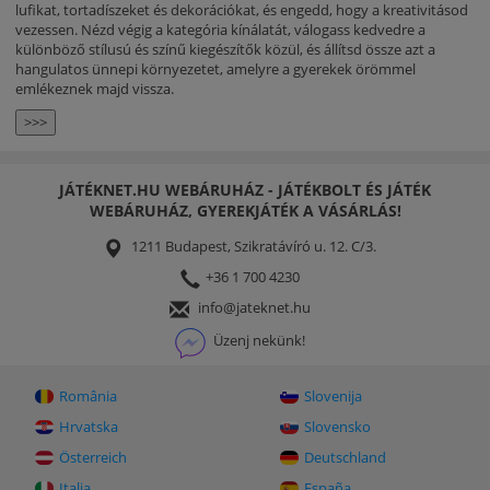
lufikat, tortadíszeket és dekorációkat, és engedd, hogy a kreativitásod
vezessen. Nézd végig a kategória kínálatát, válogass kedvedre a
különböző stílusú és színű kiegészítők közül, és állítsd össze azt a
hangulatos ünnepi környezetet, amelyre a gyerekek örömmel
emlékeznek majd vissza.
>>>
JÁTÉKNET.HU WEBÁRUHÁZ - JÁTÉKBOLT ÉS JÁTÉK
WEBÁRUHÁZ, GYEREKJÁTÉK A VÁSÁRLÁS!
1211 Budapest, Szikratávíró u. 12. C/3.
+36 1 700 4230
info@jateknet.hu
Üzenj nekünk!
România
Slovenija
Hrvatska
Slovensko
Österreich
Deutschland
Italia
España