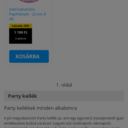
Gabi babaháza:
Papírtányér - 23 cm, 8
db
Leárazás -20%
1 199 Ft
1 499 Ft
KOSÁRBA
1. oldal
Party kellék
Party kellékek minden alkalomra
A jól megválasztott Party kellék az, ami egy egyszerű összejövetelt igazi
emlékezetes bulivá varázsol. Legyen szó szülinapról, névnapról,