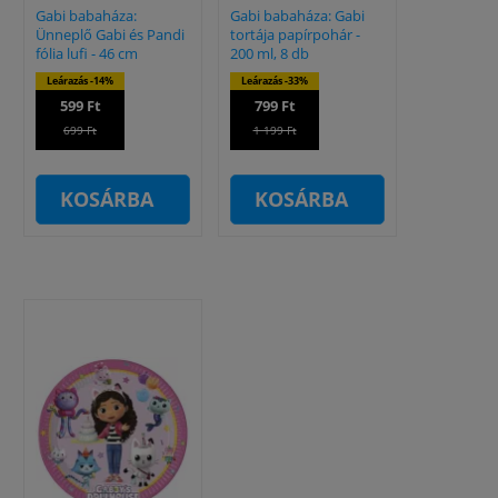
Gabi babaháza:
Gabi babaháza: Gabi
Ünneplő Gabi és Pandi
tortája papírpohár -
fólia lufi - 46 cm
200 ml, 8 db
Leárazás -14%
Leárazás -33%
599 Ft
799 Ft
699 Ft
1 199 Ft
KOSÁRBA
KOSÁRBA